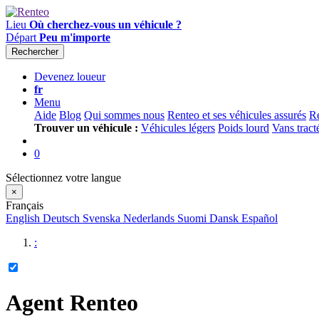
Lieu
Où cherchez-vous un véhicule ?
Départ
Peu m'importe
Rechercher
Devenez loueur
fr
Menu
Aide
Blog
Qui sommes nous
Renteo et ses véhicules assurés
Re
Trouver un véhicule :
Véhicules légers
Poids lourd
Vans tract
0
Sélectionnez votre langue
×
Français
English
Deutsch
Svenska
Nederlands
Suomi
Dansk
Español
:
Agent Renteo