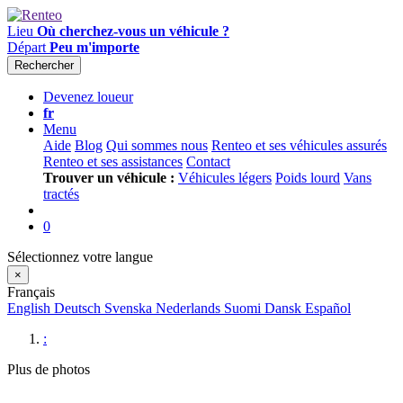
Lieu
Où cherchez-vous un véhicule ?
Départ
Peu m'importe
Rechercher
Devenez loueur
fr
Menu
Aide
Blog
Qui sommes nous
Renteo et ses véhicules assurés
Renteo et ses assistances
Contact
Trouver un véhicule :
Véhicules légers
Poids lourd
Vans
tractés
0
Sélectionnez votre langue
×
Français
English
Deutsch
Svenska
Nederlands
Suomi
Dansk
Español
:
Plus de photos