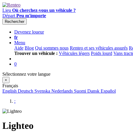
Lieu
Où cherchez-vous un véhicule ?
Départ
Peu m'importe
Rechercher
Devenez loueur
fr
Menu
Aide
Blog
Qui sommes nous
Renteo et ses véhicules assurés
Re
Trouver un véhicule :
Véhicules légers
Poids lourd
Vans tract
0
Sélectionnez votre langue
×
Français
English
Deutsch
Svenska
Nederlands
Suomi
Dansk
Español
:
Lighteo