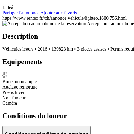
Luleå
Partager l'annnonce
Ajouter aux favoris
https://www.renteo.fr//ch/annonce-vehicule/lighteo,1680,756.html
Acceptation automatique 
Description
Véhicules légers
•
2016
•
139823 km
•
3 places assises
•
Permis requ
Equipements
Boite automatique
Attelage remorque
Pneus hiver
Non fumeur
Caméra
Conditions du loueur