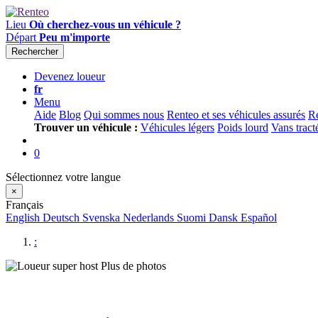
Lieu
Où cherchez-vous un véhicule ?
Départ
Peu m'importe
Rechercher
Devenez loueur
fr
Menu
Aide
Blog
Qui sommes nous
Renteo et ses véhicules assurés
Re
Trouver un véhicule :
Véhicules légers
Poids lourd
Vans tract
0
Sélectionnez votre langue
×
Français
English
Deutsch
Svenska
Nederlands
Suomi
Dansk
Español
:
Plus de photos