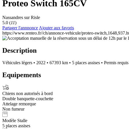
Proteo Switch 165CV
Nassandres sur Risle
5.0 (
11
)
Partager l'annnonce
Ajouter aux favoris
https://www.renteo.fr//ch/annonce-vehicule/proteo-switch,1648,937.h
Description
Véhicules légers
•
2022
•
67393 km
•
5 places assises
•
Permis requi
Equipements
Chiens non autorisés à bord
Double banquette-couchette
Attelage remorque
Non fumeur
Modèle Stalle
5 places assises