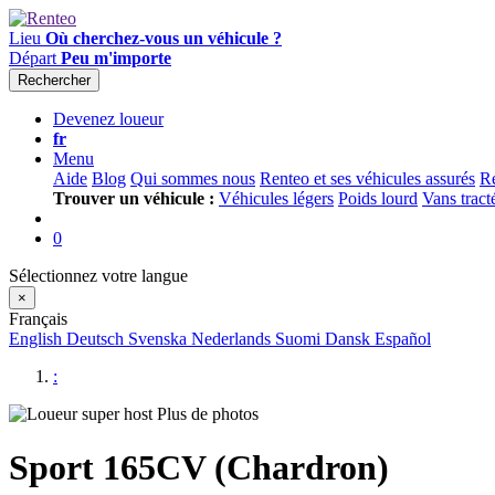
Lieu
Où cherchez-vous un véhicule ?
Départ
Peu m'importe
Rechercher
Devenez loueur
fr
Menu
Aide
Blog
Qui sommes nous
Renteo et ses véhicules assurés
Re
Trouver un véhicule :
Véhicules légers
Poids lourd
Vans tract
0
Sélectionnez votre langue
×
Français
English
Deutsch
Svenska
Nederlands
Suomi
Dansk
Español
:
Plus de photos
Sport 165CV (Chardron)