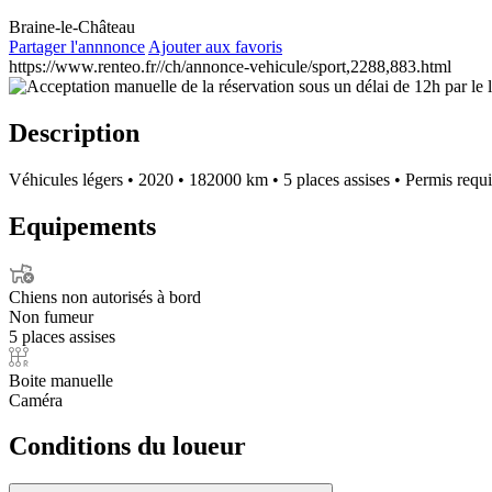
Braine-le-Château
Partager l'annnonce
Ajouter aux favoris
https://www.renteo.fr//ch/annonce-vehicule/sport,2288,883.html
Description
Véhicules légers
•
2020
•
182000 km
•
5 places assises
•
Permis requ
Equipements
Chiens non autorisés à bord
Non fumeur
5 places assises
Boite manuelle
Caméra
Conditions du loueur