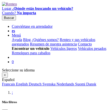
Lugar
¿Dónde estás buscando un vehículo?
Cuando?
No importa
Buscar
Conviértase en arrendador
es
Menú
Ayuda
Blog
¿Quiénes somos?
Renteo y sus vehículos
asegurados
Resumen de nuestra asistencia
Contacto
Encontrar un vehículo
Vehículos ligeros
Vehículos pesados
Remolques para caballos
0
Seleccione su idioma
×
Español
Français
English
Deutsch
Svenska
Nederlands
Suomi
Dansk
:
Más filtros