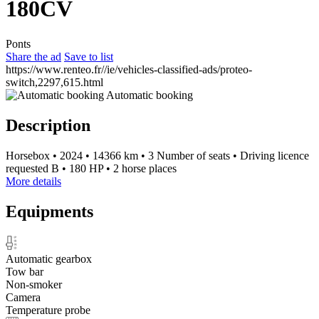
180CV
Ponts
Share the ad
Save to list
https://www.renteo.fr//ie/vehicles-classified-ads/proteo-
switch,2297,615.html
Automatic booking
Description
Horsebox
•
2024
•
14366 km
•
3 Number of seats
•
Driving licence
requested B
•
180 HP
•
2 horse places
More details
Equipments
Automatic gearbox
Tow bar
Non-smoker
Camera
Temperature probe