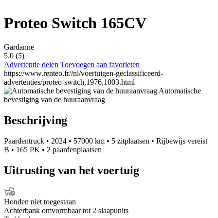
Proteo Switch 165CV
Gardanne
5.0 (
5
)
Advertentie delen
Toevoegen aan favorieten
https://www.renteo.fr//nl/voertuigen-geclassificeerd-
advertenties/proteo-switch,1976,1003.html
Automatische
bevestiging van de huuraanvraag
Beschrijving
Paardentruck
•
2024
•
57000 km
•
5 zitplaatsen
•
Rijbewijs vereist
B
•
165 PK
•
2 paardenplaatsen
Uitrusting van het voertuig
Honden niet toegestaan
Achterbank omvormbaar tot 2 slaapunits