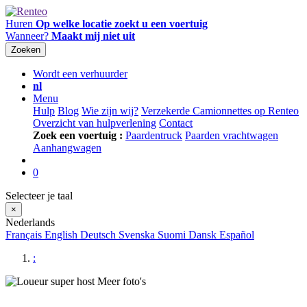
Huren
Op welke locatie zoekt u een voertuig
Wanneer?
Maakt mij niet uit
Zoeken
Wordt een verhuurder
nl
Menu
Hulp
Blog
Wie zijn wij?
Verzekerde Camionnettes op Renteo
Overzicht van hulpverlening
Contact
Zoek een voertuig :
Paardentruck
Paarden vrachtwagen
Aanhangwagen
0
Selecteer je taal
×
Nederlands
Français
English
Deutsch
Svenska
Suomi
Dansk
Español
:
Meer foto's