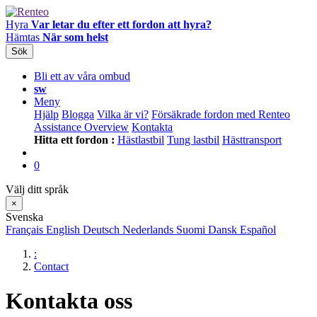
Hyra
Var letar du efter ett fordon att hyra?
Hämtas
När som helst
Sök
Bli ett av våra ombud
sw
Meny
Hjälp
Blogga
Vilka är vi?
Försäkrade fordon med Renteo
Assistance Overview
Kontakta
Hitta ett fordon :
Hästlastbil
Tung lastbil
Hästtransport
0
Välj ditt språk
×
Svenska
Français
English
Deutsch
Nederlands
Suomi
Dansk
Español
:
Contact
Kontakta oss