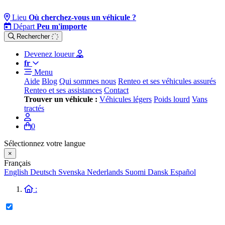
Lieu
Où cherchez-vous un véhicule ?
Départ
Peu m'importe
Rechercher
Devenez loueur
fr
Menu
Aide
Blog
Qui sommes nous
Renteo et ses véhicules assurés
Renteo et ses assistances
Contact
Trouver un véhicule :
Véhicules légers
Poids lourd
Vans
tractés
0
Sélectionnez votre langue
×
Français
English
Deutsch
Svenska
Nederlands
Suomi
Dansk
Español
: