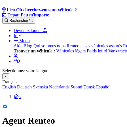
Lieu
Où cherchez-vous un véhicule ?
Départ
Peu m'importe
Rechercher
Devenez loueur
fr
Menu
Aide
Blog
Qui sommes nous
Renteo et ses véhicules assurés
Re
Trouver un véhicule :
Véhicules légers
Poids lourd
Vans tract
0
Sélectionnez votre langue
×
Français
English
Deutsch
Svenska
Nederlands
Suomi
Dansk
Español
:
Agent Renteo