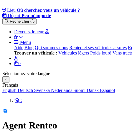
Lieu
Où cherchez-vous un véhicule ?
Départ
Peu m'importe
Rechercher
Devenez loueur
fr
Menu
Aide
Blog
Qui sommes nous
Renteo et ses véhicules assurés
Re
Trouver un véhicule :
Véhicules légers
Poids lourd
Vans tract
0
Sélectionnez votre langue
×
Français
English
Deutsch
Svenska
Nederlands
Suomi
Dansk
Español
:
Agent Renteo