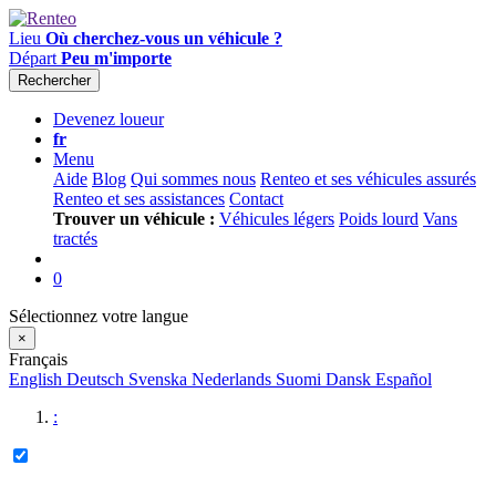
Lieu
Où cherchez-vous un véhicule ?
Départ
Peu m'importe
Rechercher
Devenez loueur
fr
Menu
Aide
Blog
Qui sommes nous
Renteo et ses véhicules assurés
Renteo et ses assistances
Contact
Trouver un véhicule :
Véhicules légers
Poids lourd
Vans
tractés
0
Sélectionnez votre langue
×
Français
English
Deutsch
Svenska
Nederlands
Suomi
Dansk
Español
: