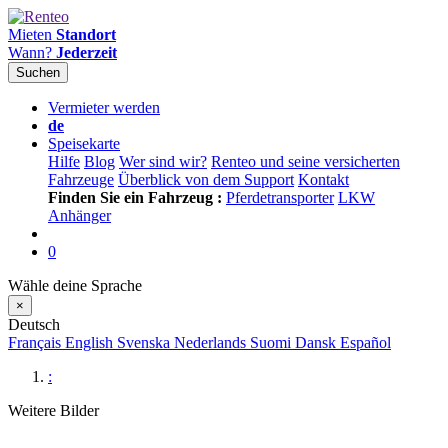
Mieten
Standort
Wann?
Jederzeit
Suchen
Vermieter werden
de
Speisekarte
Hilfe
Blog
Wer sind wir?
Renteo und seine versicherten
Fahrzeuge
Überblick von dem Support
Kontakt
Finden Sie ein Fahrzeug :
Pferdetransporter
LKW
Anhänger
0
Wähle deine Sprache
×
Deutsch
Français
English
Svenska
Nederlands
Suomi
Dansk
Español
:
Weitere Bilder