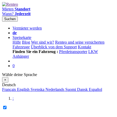
Mieten
Standort
Wann?
Jederzeit
Suchen
Vermieter werden
de
Speisekarte
Hilfe
Blog
Wer sind wir?
Renteo und seine versicherten
Fahrzeuge
Überblick von dem Support
Kontakt
Finden Sie ein Fahrzeug :
Pferdetransporter
LKW
Anhänger
0
Wähle deine Sprache
×
Deutsch
Français
English
Svenska
Nederlands
Suomi
Dansk
Español
: