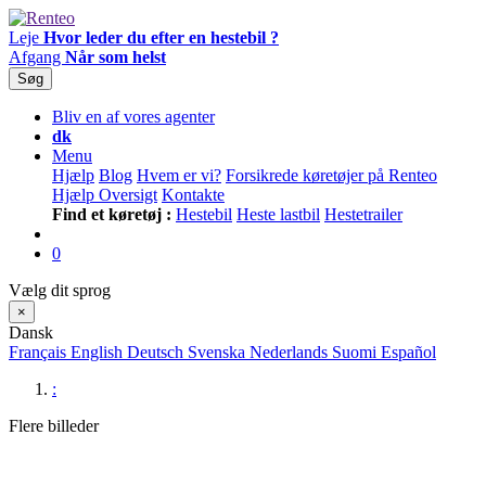
Leje
Hvor leder du efter en hestebil ?
Afgang
Når som helst
Søg
Bliv en af vores agenter
dk
Menu
Hjælp
Blog
Hvem er vi?
Forsikrede køretøjer på Renteo
Hjælp Oversigt
Kontakte
Find et køretøj :
Hestebil
Heste lastbil
Hestetrailer
0
Vælg dit sprog
×
Dansk
Français
English
Deutsch
Svenska
Nederlands
Suomi
Español
:
Flere billeder