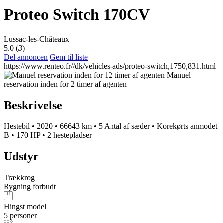
Proteo Switch 170CV
Lussac-les-Châteaux
5.0 (
3
)
Del annoncen
Gem til liste
https://www.renteo.fr//dk/vehicles-ads/proteo-switch,1750,831.html
Manuel
reservation inden for 2 timer af agenten
Beskrivelse
Hestebil
•
2020
•
66643 km
•
5 Antal af sæder
•
Korekørts anmodet
B
•
170 HP
•
2 hestepladser
Udstyr
Trækkrog
Rygning forbudt
Hingst model
5 personer