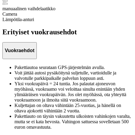
manuaalinen vaihdelaatikko
Camera
Lämpötila-anturi
Erityiset vuokrausehdot
Vuokraehdot
Pakettiautoa seurataan GPS-järjestelmän avulla.
Voit jättää autosi pysäköitynä suljetulle, vartioidulle ja
valvotulle parkkipaikalle palvelun loppuun asti.
Yksi vuokrapäivä = 24 tuntia. Jos palautat ajoneuvon
myöhässä, vuokraamo voi veloittaa sinulta enintään yhden
ylimääräisen vuokrapäivän. Jos olet myöhässä, ota yhteyttä
vuokraamoon ja ilmoita siitä vuokraamoon.
Kuljettajan on oltava vähintään 25-vuotias, ja hänellä on
oltava ajokortti vähintään 2 vuotta.
Pakettiauto on täysin vakuutettu ulkoisten vahinkojen varalta,
mutta se ei kata hevosta. Vahingon sattuessa sovelletaan 500
euron omavastuuta.