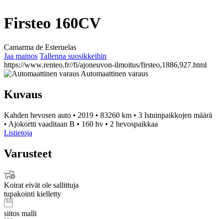
Firsteo 160CV
Camarma de Esteruelas
Jaa mainos
Tallenna suosikkeihin
https://www.renteo.fr//fi/ajoneuvon-ilmoitus/firsteo,1886,927.html
Automaattinen varaus
Kuvaus
Kahden hevosen auto
•
2019
•
83260 km
•
3 Istuinpaikkojen määrä
•
Ajokortti vaaditaan B
•
160 hv
•
2 hevospaikkaa
Listietoja
Varusteet
Koirat eivät ole sallittuja
tupakointi kielletty
siitos malli