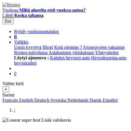
Vuokraa
Miltä alueelta etsit vuokra-autoa?
Lähtö
Koska tahansa
Etsi
Ryhdy vuokranantajaksi
fi
Valikko
Usein kysyttyä
Blogi
Ketä olemme ?
Ajoneuvojen vakuutus
Renteo-palvelussa
Asiakastuen yleiskatsaus
Yhteystiedot
Löytyi ajoneuvo :
Kahden hevosen auto
Hevoskuorma-auto
hevostraileri
0
Valitse kieli
×
Suomi
Français
English
Deutsch
Svenska
Nederlands
Dansk
Español
:
Lisää valokuvia