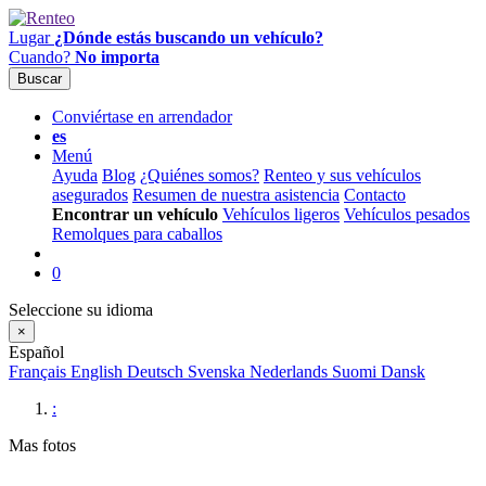
Lugar
¿Dónde estás buscando un vehículo?
Cuando?
No importa
Buscar
Conviértase en arrendador
es
Menú
Ayuda
Blog
¿Quiénes somos?
Renteo y sus vehículos
asegurados
Resumen de nuestra asistencia
Contacto
Encontrar un vehículo
Vehículos ligeros
Vehículos pesados
Remolques para caballos
0
Seleccione su idioma
×
Español
Français
English
Deutsch
Svenska
Nederlands
Suomi
Dansk
:
Mas fotos