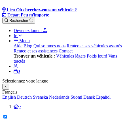
Lieu
Où cherchez-vous un véhicule ?
Départ
Peu m'importe
Rechercher
Devenez loueur
fr
Menu
Aide
Blog
Qui sommes nous
Renteo et ses véhicules assurés
Renteo et ses assistances
Contact
Trouver un véhicule :
Véhicules légers
Poids lourd
Vans
tractés
0
Sélectionnez votre langue
×
Français
English
Deutsch
Svenska
Nederlands
Suomi
Dansk
Español
: