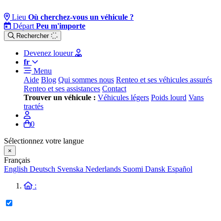
Lieu
Où cherchez-vous un véhicule ?
Départ
Peu m'importe
Rechercher
Devenez loueur
fr
Menu
Aide
Blog
Qui sommes nous
Renteo et ses véhicules assurés
Renteo et ses assistances
Contact
Trouver un véhicule :
Véhicules légers
Poids lourd
Vans
tractés
0
Sélectionnez votre langue
×
Français
English
Deutsch
Svenska
Nederlands
Suomi
Dansk
Español
: